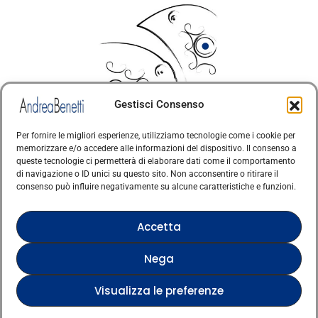
Gestisci Consenso
Per fornire le migliori esperienze, utilizziamo tecnologie come i cookie per
memorizzare e/o accedere alle informazioni del dispositivo. Il consenso a
© Copyright · Tutti i diritti riservati 2006 > 2025 · Arte
queste tecnologie ci permetterà di elaborare dati come il comportamento
di navigazione o ID unici su questo sito. Non acconsentire o ritirare il
·
Contemporanea Italiana
Cookie Policy
consenso può influire negativamente su alcune caratteristiche e funzioni.
Questo sito è protetto da reCAPTCHA e si applicano
la Privacy Policy e i Termini di servizio di Google
Accetta
Nega
Verified artist on Singulart
Verified artist on Danish Gallery
Visualizza le preferenze
Verified artist on Kerluxy Gallery
Verified artist on Wojod