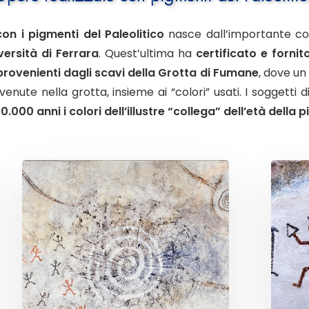
con i
pigmenti
del Paleolitico
nasce dall’importante co
versità di Ferrara
. Quest’ultima ha
certificato e fornito
provenienti dagli scavi della
Grotta di Fumane
, dove un
invenute nella grotta, insieme ai “colori” usati. I soggetti 
000 anni i colori dell’illustre “collega” dell’età della p