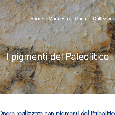
Home
Manifesto
Opere
Collezioni
I pigmenti del Paleolitico
Opere realizzate con pigmenti del Paleolitic