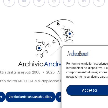
Per fornire le migliori esperien
informazioni del dispositivo. Il
ti i diritti riservati 2006 > 2025 · Arte Contemporanea Itali
comportamento di navigazione o I
negativamente su alcune caratter
to da reCAPTCHA e si applicano la Privacy Policy e i Termini 
Accetta
rt
Verified artist on Danish Gallery
Verified artist on Kerluxy Gallery