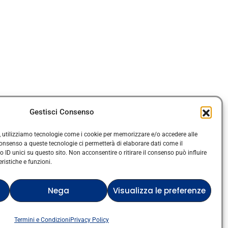
Gestisci Consenso
ze, utilizziamo tecnologie come i cookie per memorizzare e/o accedere alle
 consenso a queste tecnologie ci permetterà di elaborare dati come il
·
ana
Cookie Policy
D unici su questo sito. Non acconsentire o ritirare il consenso può influire
istiche e funzioni.
di servizio di Google
Nega
Visualizza le preferenze
Verified artist on Wojod
Termini e Condizioni
Privacy Policy