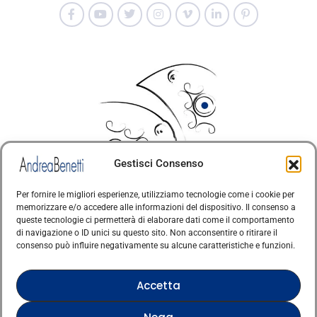
Gestisci Consenso
Per fornire le migliori esperienze, utilizziamo tecnologie come i cookie per
memorizzare e/o accedere alle informazioni del dispositivo. Il consenso a
© Copyright · Tutti i diritti riservati 2006 > 2025 · Arte
queste tecnologie ci permetterà di elaborare dati come il comportamento
di navigazione o ID unici su questo sito. Non acconsentire o ritirare il
·
Contemporanea Italiana
Cookie Policy
consenso può influire negativamente su alcune caratteristiche e funzioni.
Questo sito è protetto da reCAPTCHA e si applicano
la Privacy Policy e i Termini di servizio di Google
Accetta