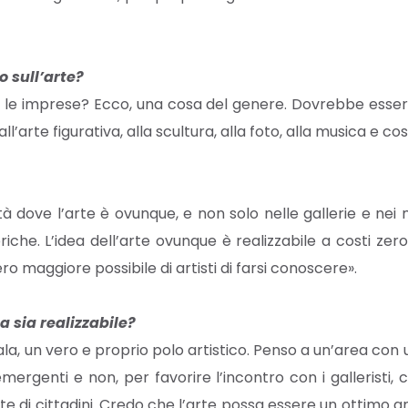
 sull’arte?
 le imprese? Ecco, una cosa del genere. Dovrebbe essere 
dall’arte figurativa, alla scultura, alla foto, alla musica e così
tà dove l’arte è ovunque, e non solo nelle gallerie e nei 
briche. L’idea dell’arte ovunque è realizzabile a costi zer
maggiore possibile di artisti di farsi conoscere».
 sia realizzabile?
ala, un vero e proprio polo artistico. Penso a un’area con 
mergenti e non, per favorire l’incontro con i galleristi, c
 di cittadini. Credo che l’arte possa essere un ottimo a