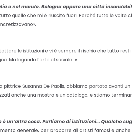
Italia e nel mondo. Bologna appare una città insondab
tutto quello che mi è riuscito fuori. Perché tutte le volt
concretizzavano».
are le istituzioni e vi è sempre il rischio che tutto rest
gna. Ma legando l’arte al sociale…».
 la pittrice Susanna De Paolis, abbiamo portato avanti u
ealizzati anche una mostra e un catalogo, e stiamo termin
rte è un’altra cosa. Parliamo di istituzioni… Qualche 
mento generale, per proporre gli artisti famosi e anche