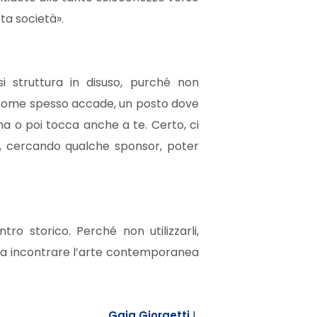
ta società».
si struttura in disuso, purché non
i, come spesso accade, un posto dove
ma o poi tocca anche a te. Certo, ci
e, cercando qualche sponsor, poter
tro storico. Perché non utilizzarli,
e a incontrare l’arte contemporanea
Gaia Giorgetti
|