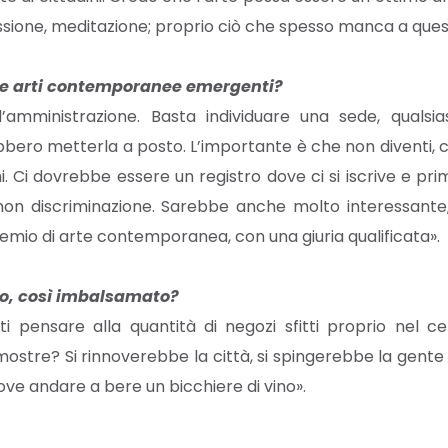
iflessione, meditazione; proprio ciò che spesso manca a ques
lle arti contemporanee emergenti?
amministrazione. Basta individuare una sede, qualsia
trebbero metterla a posto. L’importante è che non divent
i. Ci dovrebbe essere un registro dove ci si iscrive e pri
non discriminazione. Sarebbe anche molto interessant
 premio di arte contemporanea, con una giuria qualificata».
ico, così imbalsamato?
 pensare alla quantità di negozi sfitti proprio nel cen
stre? Si rinnoverebbe la città, si spingerebbe la gent
ove andare a bere un bicchiere di vino».