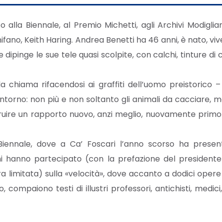
 alla Biennale, al Premio Michetti, agli Archivi Modigl
ifano, Keith Haring. Andrea Benetti ha 46 anni, è nato, viv
pinge le sue tele quasi scolpite, con calchi, tinture di 
 chiama rifacendosi ai graffiti dell’uomo preistorico –
 intorno: non più e non soltanto gli animali da cacciare, 
truire un rapporto nuovo, anzi meglio, nuovamente primor
iennale, dove a Ca’ Foscari l’anno scorso ha presenta
ni hanno partecipato (con la prefazione del presidente
ura limitata) sulla «velocità», dove accanto a dodici opere
compaiono testi di illustri professori, antichisti, medici, f