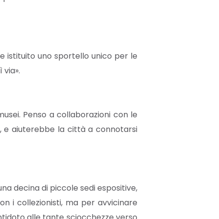
istituito uno sportello unico per le
 via».
musei. Penso a collaborazioni con le
o, e aiuterebbe la città a connotarsi
una decina di piccole sedi espositive,
on i collezionisti, ma per avvicinare
ntidoto alle tante sciocchezze verso