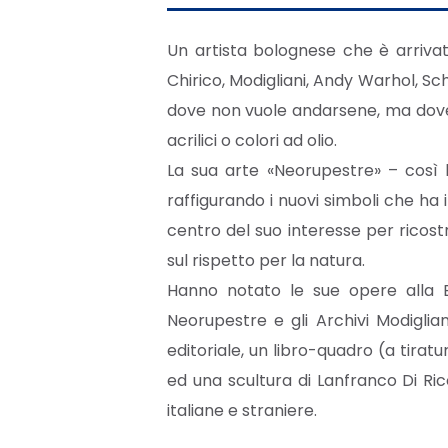
Un artista bolognese che è arrivato
Chirico, Modigliani, Andy Warhol, Sch
dove non vuole andarsene, ma dove di
acrilici o colori ad olio.
La sua arte «Neorupestre» – così la
raffigurando i nuovi simboli che ha
centro del suo interesse per ricos
sul rispetto per la natura.
Hanno notato le sue opere alla B
Neorupestre e gli Archivi Modiglia
editoriale, un libro-quadro (a tirat
ed una scultura di Lanfranco Di Rico, 
italiane e straniere.