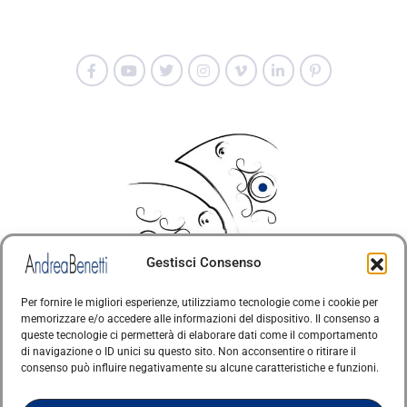
Gestisci Consenso
Per fornire le migliori esperienze, utilizziamo tecnologie come i cookie per
memorizzare e/o accedere alle informazioni del dispositivo. Il consenso a
© Copyright · Tutti i diritti riservati 2006 > 2025 · Arte
queste tecnologie ci permetterà di elaborare dati come il comportamento
di navigazione o ID unici su questo sito. Non acconsentire o ritirare il
·
Contemporanea Italiana
Cookie Policy
consenso può influire negativamente su alcune caratteristiche e funzioni.
Questo sito è protetto da reCAPTCHA e si applicano