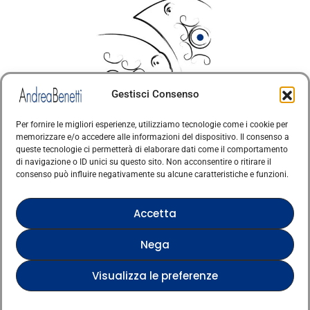
Gestisci Consenso
Per fornire le migliori esperienze, utilizziamo tecnologie come i cookie per
memorizzare e/o accedere alle informazioni del dispositivo. Il consenso a
© Copyright · Tutti i diritti riservati 2006 > 2025 · Arte
queste tecnologie ci permetterà di elaborare dati come il comportamento
di navigazione o ID unici su questo sito. Non acconsentire o ritirare il
·
Contemporanea Italiana
Cookie Policy
consenso può influire negativamente su alcune caratteristiche e funzioni.
Questo sito è protetto da reCAPTCHA e si applicano
la Privacy Policy e i Termini di servizio di Google
Accetta
Nega
Verified artist on Singulart
Verified artist on Danish Gallery
Visualizza le preferenze
Verified artist on Kerluxy Gallery
Verified artist on Wojod