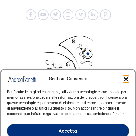
Gestisci Consenso
Per fornire le migliori esperienze, utilizziamo tecnologie come i cookie per
memorizzare e/o accedere alle informazioni del dispositivo. Il consenso a
© Copyright · Tutti i diritti riservati 2006 > 2025 · Arte
queste tecnologie ci permetterà di elaborare dati come il comportamento
di navigazione o ID unici su questo sito. Non acconsentire o ritirare il
·
Contemporanea Italiana
Cookie Policy
consenso può influire negativamente su alcune caratteristiche e funzioni.
Questo sito è protetto da reCAPTCHA e si applicano
la Privacy Policy e i Termini di servizio di Google
Accetta