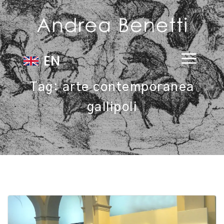
EN
Tag:
arte contemporanea
gallipoli