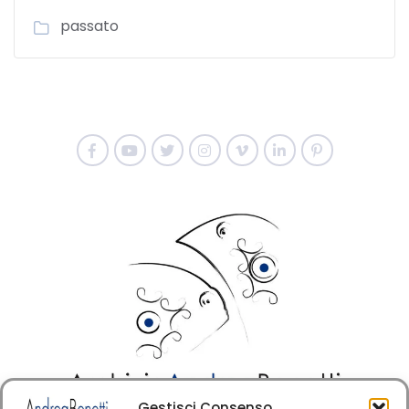
passato
Gestisci Consenso