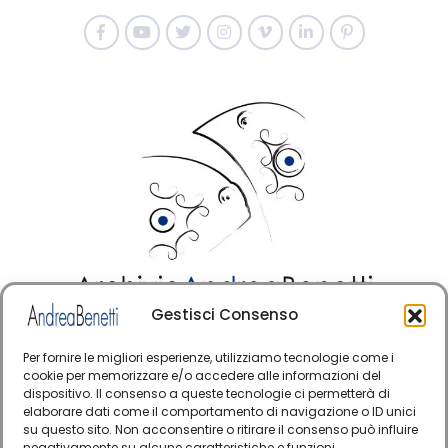
Gestisci Consenso
© Copyright · Tutti i diritti riservati 2006 > 2025 · Arte
·
Contemporanea Italiana
Cookie Policy
Per fornire le migliori esperienze, utilizziamo tecnologie come i
cookie per memorizzare e/o accedere alle informazioni del
Questo sito è protetto da reCAPTCHA e si applicano
dispositivo. Il consenso a queste tecnologie ci permetterà di
la Privacy Policy e i Termini di servizio di Google
elaborare dati come il comportamento di navigazione o ID unici
su questo sito. Non acconsentire o ritirare il consenso può influire
negativamente su alcune caratteristiche e funzioni.