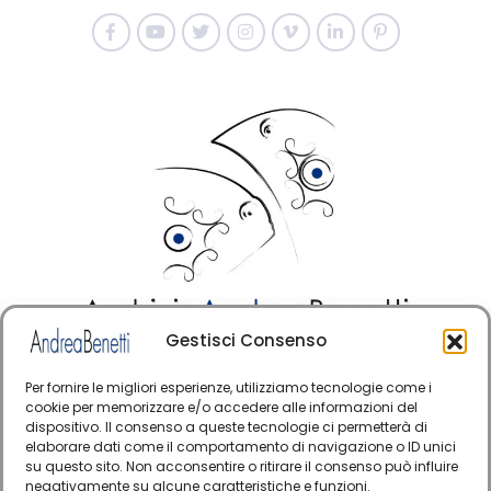
Gestisci Consenso
© Copyright · Tutti i diritti riservati 2006 > 2025 · Arte
·
Contemporanea Italiana
Cookie Policy
Per fornire le migliori esperienze, utilizziamo tecnologie come i
cookie per memorizzare e/o accedere alle informazioni del
Questo sito è protetto da reCAPTCHA e si applicano
dispositivo. Il consenso a queste tecnologie ci permetterà di
elaborare dati come il comportamento di navigazione o ID unici
la Privacy Policy e i Termini di servizio di Google
su questo sito. Non acconsentire o ritirare il consenso può influire
negativamente su alcune caratteristiche e funzioni.