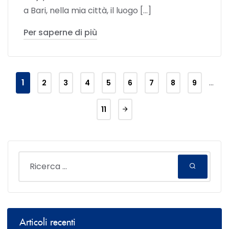
a Bari, nella mia città, il luogo […]
Per saperne di più
1
…
2
3
4
5
6
7
8
9
11
Articoli recenti