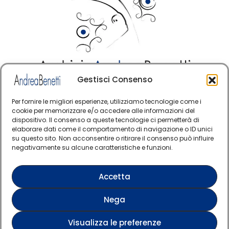
Gestisci Consenso
© Copyright · Tutti i diritti riservati 2006 > 2025 · Arte
·
Contemporanea Italiana
Cookie Policy
Per fornire le migliori esperienze, utilizziamo tecnologie come i
cookie per memorizzare e/o accedere alle informazioni del
Questo sito è protetto da reCAPTCHA e si applicano
dispositivo. Il consenso a queste tecnologie ci permetterà di
elaborare dati come il comportamento di navigazione o ID unici
la Privacy Policy e i Termini di servizio di Google
su questo sito. Non acconsentire o ritirare il consenso può influire
negativamente su alcune caratteristiche e funzioni.
Verified artist on Singulart
Accetta
Verified artist on Danish Gallery
Nega
Verified artist on Kerluxy Gallery
Visualizza le preferenze