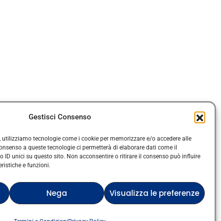
Gestisci Consenso
ze, utilizziamo tecnologie come i cookie per memorizzare e/o accedere alle
 consenso a queste tecnologie ci permetterà di elaborare dati come il
·
ana
Cookie Policy
D unici su questo sito. Non acconsentire o ritirare il consenso può influire
istiche e funzioni.
di servizio di Google
Nega
Visualizza le preferenze
Verified artist on Wojod