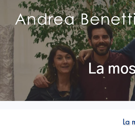
La most
La m