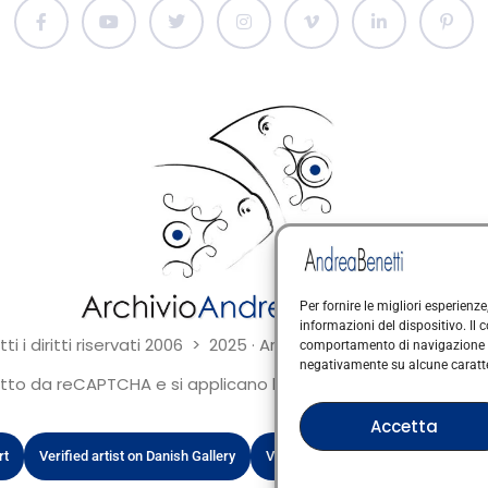
Per fornire le migliori esperien
informazioni del dispositivo. Il
ti i diritti riservati 2006 > 2025 · Arte Contemporanea Itali
comportamento di navigazione o I
negativamente su alcune caratter
to da reCAPTCHA e si applicano la Privacy Policy e i Termini 
Accetta
rt
Verified artist on Danish Gallery
Verified artist on Kerluxy Gallery