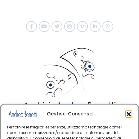
Gestisci Consenso
© Copyright · Tutti i diritti riservati 2006 > 2025 · Arte
·
Contemporanea Italiana
Cookie Policy
Per fornire le migliori esperienze, utilizziamo tecnologie come i
cookie per memorizzare e/o accedere alle informazioni del
Questo sito è protetto da reCAPTCHA e si applicano
dispositivo. Il consenso a queste tecnologie ci permetterà di