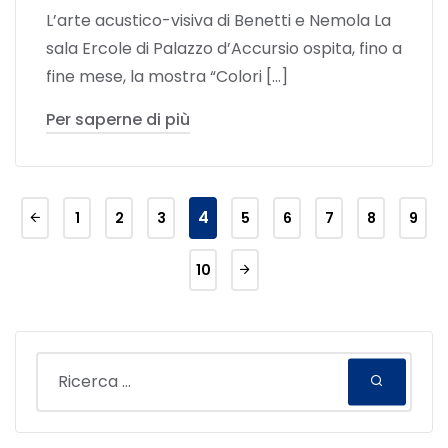
L’arte acustico-visiva di Benetti e Nemola La
sala Ercole di Palazzo d’Accursio ospita, fino a
fine mese, la mostra “Colori […]
Per saperne di più
4
1
2
3
5
6
7
8
9
10